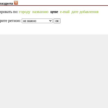
раздела
ировать по:
городу
названию
цене
e-mail
дате добавления
рите регион: