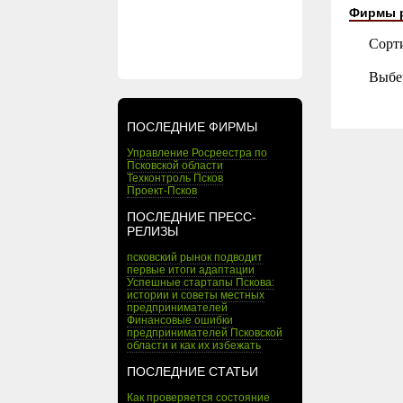
Фирмы 
Сорт
Выбе
ПОСЛЕДНИЕ ФИРМЫ
Управление Росреестра по
Псковской области
Техконтроль Псков
Проект-Псков
ПОСЛЕДНИЕ ПРЕСС-
РЕЛИЗЫ
псковский рынок подводит
первые итоги адаптации
Успешные стартапы Пскова:
истории и советы местных
предпринимателей
Финансовые ошибки
предпринимателей Псковской
области и как их избежать
ПОСЛЕДНИЕ СТАТЬИ
Как проверяется состояние