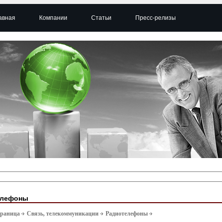
авная
Компании
Статьи
Пресс-релизы
елефоны
траница
Связь, телекоммуникации
Радиотелефоны