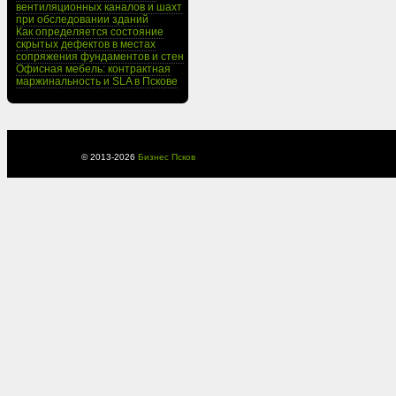
вентиляционных каналов и шахт
при обследовании зданий
Как определяется состояние
скрытых дефектов в местах
сопряжения фундаментов и стен
Офисная мебель: контрактная
маржинальность и SLA в Пскове
© 2013-
2026
Бизнес Псков