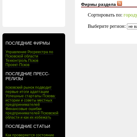
Фирмы раздела
Сортировать по:
город
Выберите регион:
ПОСЛЕДНИЕ ФИРМЫ
Управление Росреестра по
Псковской области
Техконтроль Псков
Проект-Псков
ПОСЛЕДНИЕ ПРЕСС-
РЕЛИЗЫ
псковский рынок подводит
первые итоги адаптации
Успешные стартапы Пскова:
истории и советы местных
предпринимателей
Финансовые ошибки
предпринимателей Псковской
области и как их избежать
ПОСЛЕДНИЕ СТАТЬИ
Как проверяется состояние