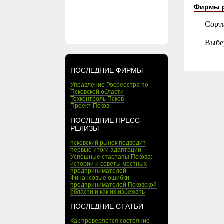
Фирмы 
Сорт
Выбе
ПОСЛЕДНИЕ ФИРМЫ
Управление Росреестра по
Псковской области
Техконтроль Псков
Проект-Псков
ПОСЛЕДНИЕ ПРЕСС-
РЕЛИЗЫ
псковский рынок подводит
первые итоги адаптации
Успешные стартапы Пскова:
истории и советы местных
предпринимателей
Финансовые ошибки
предпринимателей Псковской
области и как их избежать
ПОСЛЕДНИЕ СТАТЬИ
Как проверяется состояние