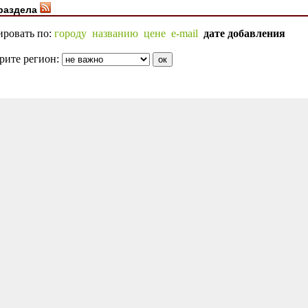
раздела
ировать по:
городу
названию
цене
e-mail
дате добавления
рите регион: