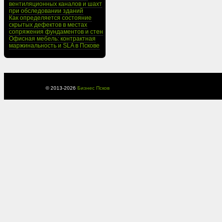
вентиляционных каналов и шахт
при обследовании зданий
Как определяется состояние
скрытых дефектов в местах
сопряжения фундаментов и стен
Офисная мебель: контрактная
маржинальность и SLA в Пскове
© 2013-
2026
Бизнес Псков