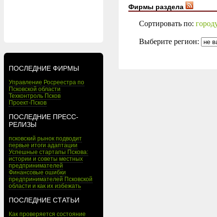
Фирмы раздела
Сортировать по:
город
Выберите регион:
ПОСЛЕДНИЕ ФИРМЫ
Управление Росреестра по
Псковской области
Техконтроль Псков
Проект-Псков
ПОСЛЕДНИЕ ПРЕСС-
РЕЛИЗЫ
псковский рынок подводит
первые итоги адаптации
Успешные стартапы Пскова:
истории и советы местных
предпринимателей
Финансовые ошибки
предпринимателей Псковской
области и как их избежать
ПОСЛЕДНИЕ СТАТЬИ
Как проверяется состояние