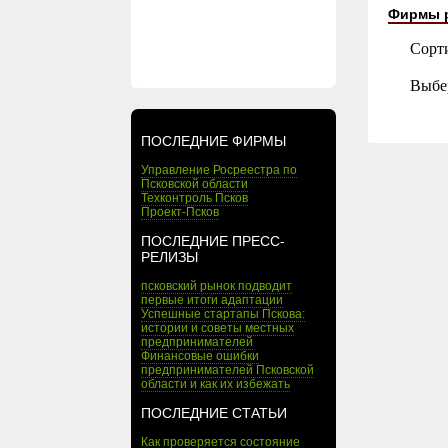
Фирмы 
Сорт
Выбе
ПОСЛЕДНИЕ ФИРМЫ
Управление Росреестра по
Псковской области
Техконтроль Псков
Проект-Псков
ПОСЛЕДНИЕ ПРЕСС-
РЕЛИЗЫ
псковский рынок подводит
первые итоги адаптации
Успешные стартапы Пскова:
истории и советы местных
предпринимателей
Финансовые ошибки
предпринимателей Псковской
области и как их избежать
ПОСЛЕДНИЕ СТАТЬИ
Как проверяется состояние