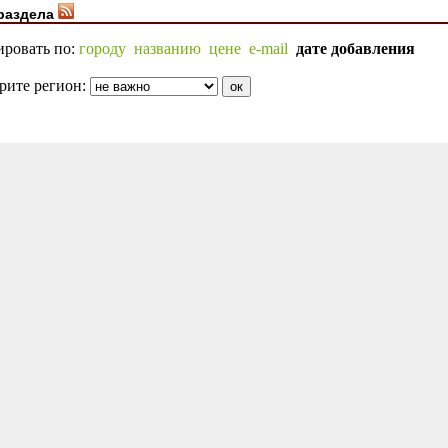
раздела
ировать по:
городу
названию
цене
e-mail
дате добавления
рите регион: