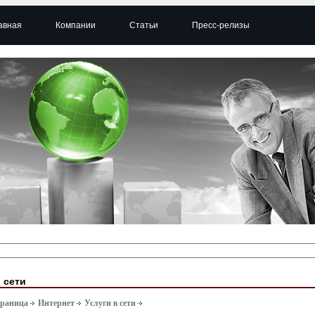
авная
Компании
Статьи
Пресс-релизы
 сети
траница
Интернет
Услуги в сети