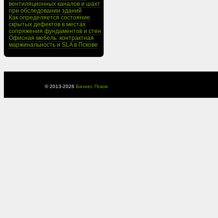
вентиляционных каналов и шахт
при обследовании зданий
Как определяется состояние
скрытых дефектов в местах
сопряжения фундаментов и стен
Офисная мебель: контрактная
маржинальность и SLA в Пскове
© 2013-
2026
Бизнес Псков