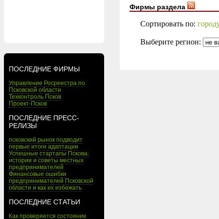
Фирмы раздела
Сортировать по:
город
Выберите регион:
ПОСЛЕДНИЕ ФИРМЫ
Управление Росреестра по
Псковской области
Техконтроль Псков
Проект-Псков
ПОСЛЕДНИЕ ПРЕСС-
РЕЛИЗЫ
псковский рынок подводит
первые итоги адаптации
Успешные стартапы Пскова:
истории и советы местных
предпринимателей
Финансовые ошибки
предпринимателей Псковской
области и как их избежать
ПОСЛЕДНИЕ СТАТЬИ
Как проверяется состояние