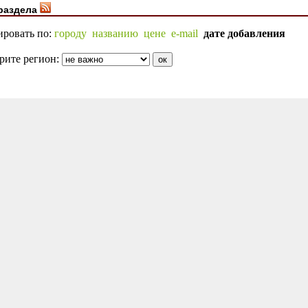
раздела
ировать по:
городу
названию
цене
e-mail
дате добавления
рите регион: