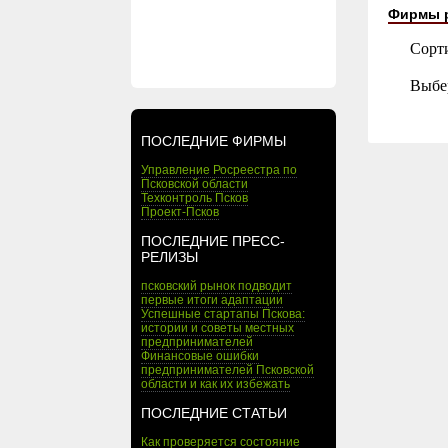
Фирмы 
Сорт
Выбе
ПОСЛЕДНИЕ ФИРМЫ
Управление Росреестра по
Псковской области
Техконтроль Псков
Проект-Псков
ПОСЛЕДНИЕ ПРЕСС-
РЕЛИЗЫ
псковский рынок подводит
первые итоги адаптации
Успешные стартапы Пскова:
истории и советы местных
предпринимателей
Финансовые ошибки
предпринимателей Псковской
области и как их избежать
ПОСЛЕДНИЕ СТАТЬИ
Как проверяется состояние