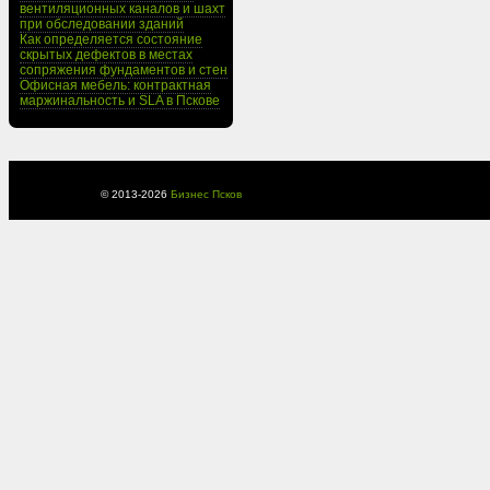
вентиляционных каналов и шахт
при обследовании зданий
Как определяется состояние
скрытых дефектов в местах
сопряжения фундаментов и стен
Офисная мебель: контрактная
маржинальность и SLA в Пскове
© 2013-
2026
Бизнес Псков