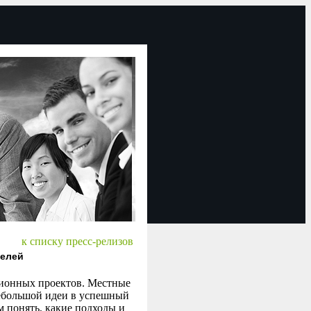
к списку пресс-релизов
телей
ционных проектов. Местные
небольшой идеи в успешный
 понять, какие подходы и