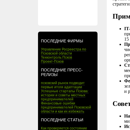
стратег
Прим
IT
пр
15
ПОСЛЕДНИЕ ФИРМЫ
Пр
чи
Управление Росреестра по
Псковской области
ре
Техконтроль Псков
ор
Проект-Псков
Ст
ПОСЛЕДНИЕ ПРЕСС-
ме
РЕЛИЗЫ
пр
Фе
псковский рынок подводит
зе
первые итоги адаптации
и 
Успешные стартапы Пскова:
истории и советы местных
предпринимателей
Сове
Финансовые ошибки
предпринимателей Псковской
области и как их избежать
На
ПОСЛЕДНИЕ СТАТЬИ
ми
Ис
Как проверяется состояние