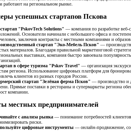
ии работают на региональном рынке.
еры успешных стартапов Пскова
-стартап "PskovTech Solutions"
— компания по разработке веб-
иложений. Основатели начинали с небольшого офиса и постепе
 человек, заключив контракты с местными компаниями и образо
оизводственный стартап "Эко-Мебель Псков"
— производство
стых материалов. Благодаря правильной маркетинговой стратеги
гиональных выставках, компания быстро завоевала популярность
ганизаций.
артап в сфере туризма "Pskov Travel"
— организация экскурси
стам региона. Использование цифровых платформ для бронирова
ивлечь клиентов из разных городов России.
рмерский стартап "Зелёная ферма Псков"
— производство и 
лени. Прямые поставки в рестораны и супермаркеты региона об
рост компании.
ты местных предпринимателей
чинайте с анализа рынка
— понимание потребностей клиентов 
нимизировать риски.
пользуйте цифровые инструменты
— онлайн-продвижение, со