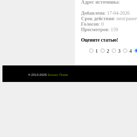
Адрес источника
:
Добавлена
: 17-04-2026
Срок действия
: неограни
Голосов
: 0
Просмотров
: 159
Оцените статью!
1
2
3
4
© 2013-
2026
Бизнес Псков