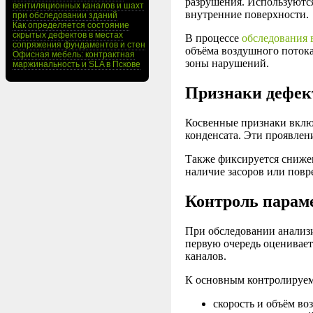
разрушения. Используютс
вентиляционных каналов и шахт
внутренние поверхности.
при обследовании зданий
Как определяется состояние
скрытых дефектов в местах
В процессе
обследования 
сопряжения фундаментов и стен
объёма воздушного потока
Офисная мебель: контрактная
зоны нарушений.
маржинальность и SLA в Пскове
Признаки дефек
Косвенные признаки включ
конденсата. Эти проявлен
Также фиксируется снижен
наличие засоров или повр
Контроль парам
При обследовании анализ
первую очередь оценивает
каналов.
К основным контролируем
скорость и объём во