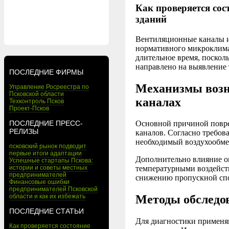
Как проверяется со
зданий
Вентиляционные каналы и
нормативного микроклима
длительное время, поскол
направлено на выявление 
ПОСЛЕДНИЕ ФИРМЫ
Механизмы возн
Управление Росреестра по
Псковской области
каналах
Техконтроль Псков
Проект-Псков
ПОСЛЕДНИЕ ПРЕСС-
Основной причиной повре
РЕЛИЗЫ
каналов. Согласно требо
необходимый воздухообме
псковский рынок подводит
первые итоги адаптации
Дополнительно влияние о
Успешные стартапы Пскова:
истории и советы местных
температурными воздейств
предпринимателей
снижению пропускной спо
Финансовые ошибки
предпринимателей Псковской
области и как их избежать
Методы обследо
ПОСЛЕДНИЕ СТАТЬИ
Для диагностики применяю
Как проверяется состояние